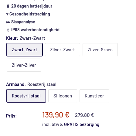
🔋
20 dagen batterijduur
♥
Gezondheidstracking
🛌
Slaapanalyse
💧
IP68 waterbestendigheid
Kleur:
Zwart-Zwart
Zwart-Zwart
Zilver-Zwart
Zilver-Groen
Zilver-Zilver
Armband:
Roestvrij staal
Roestvrij staal
Siliconen
Kunstleer
Speciale
139,90 €
Normale
279,80 €
Prijs:
prijs
prijs
incl. btw &
GRATIS bezorging