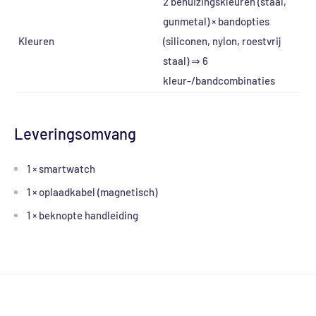
2 behuizingskleuren (staal,
gunmetal) × bandopties
Kleuren
(siliconen, nylon, roestvrij
staal) ⇒ 6
kleur-/bandcombinaties
Leveringsomvang
1 × smartwatch
1 × oplaadkabel (magnetisch)
1 × beknopte handleiding