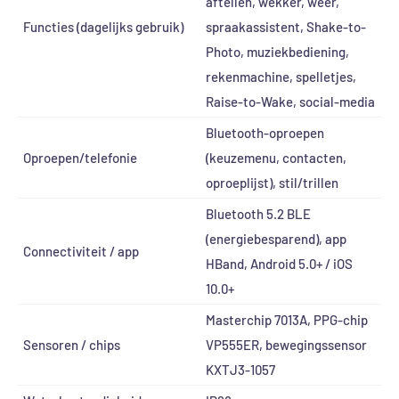
aftellen, wekker, weer,
Functies (dagelijks gebruik)
spraakassistent, Shake-to-
Photo, muziekbediening,
rekenmachine, spelletjes,
Raise-to-Wake, social-media
Bluetooth-oproepen
Oproepen/telefonie
(keuzemenu, contacten,
oproeplijst), stil/trillen
Bluetooth 5.2 BLE
(energiebesparend), app
Connectiviteit / app
HBand, Android 5.0+ / iOS
10.0+
Masterchip 7013A, PPG-chip
Sensoren / chips
VP555ER, bewegingssensor
KXTJ3-1057