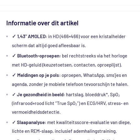
Informatie over dit artikel
1,43" AMOLED:
in HD (466×466) voor een kristalhelder
✓
scherm dat altijd goed afleesbaar is.
Bluetooth-oproepen:
bel rechtstreeks via het horloge
✓
met HD-geluid (keuzetoetsen, contacten, oproeplijst).
Meldingen op je pols:
oproepen, WhatsApp, sms'jes en
✓
agenda, zonder je mobiele telefoon tevoorschijn te halen.
✓
Je gezondheid in beeld:
hartslag, bloeddruk*, SpO₂
(infrarood+rood licht “True SpO₂”) en ECG/HRV, stress- en
vermoeidheidsdetectie.
✓
Slaapanalyse:
met kwaliteitsscore-evaluatie van diepe,
lichte en REM-slaap, inclusief ademhalingstraining.