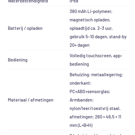
Waterbestendigheid
IP68
380 mAh Li-polymeer,
magnetisch opladen,
Batterij / opladen
oplaadtijd ca. 2–3 uur,
gebruik 5–10 dagen, stand-by
20+ dagen
Volledig touchscreen, app-
Bediening
bediening
Behuizing: metaallegering;
onderkant:
PC+ABS+sensorglas;
Materiaal / afmetingen
Armbanden:
nylon/leer/roestvrij staal,
afmetingen: 260 × 46,5 × 11
mm (L×B×H)