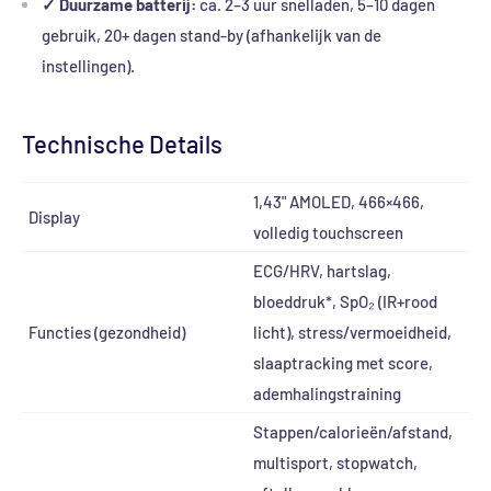
✓ Duurzame batterij:
ca. 2–3 uur snelladen, 5–10 dagen
gebruik, 20+ dagen stand-by (afhankelijk van de
instellingen).
Technische Details
1,43" AMOLED, 466×466,
Display
volledig touchscreen
ECG/HRV, hartslag,
bloeddruk*, SpO₂ (IR+rood
Functies (gezondheid)
licht), stress/vermoeidheid,
slaaptracking met score,
ademhalingstraining
Stappen/calorieën/afstand,
multisport, stopwatch,