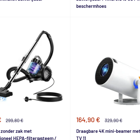
beschermhoes
e
Speciale
€
164,90 €
Normale
Normale
299,80 €
329,90 €
prijs
prijs
prijs
 zonder zak met
Draagbare 4K mini-beamer met
ioneel HEPA-filtersysteem /
TV 11