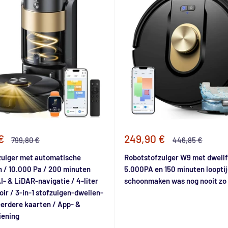
e
Speciale
€
249,90 €
Normale
Normale
799,80 €
446,85 €
prijs
prijs
prijs
zuiger met automatische
Robotstofzuiger W9 met dweilf
n / 10.000 Pa / 200 minuten
5.000PA en 150 minuten looptij
AI- & LiDAR-navigatie / 4-liter
schoonmaken was nog nooit zo
oir / 3-in-1 stofzuigen-dweilen-
erdere kaarten / App- &
iening