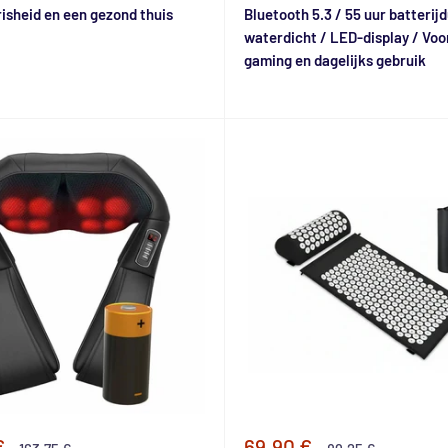
risheid en een gezond thuis
Bluetooth 5.3 / 55 uur batterij
waterdicht / LED-display / Voor
gaming en dagelijks gebruik
e
Speciale
€
69,90 €
Normale
Normale