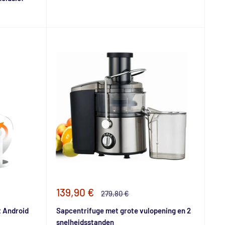
Speciale
139,90 €
Normale
279,80 €
prijs
prijs
 Android
Sapcentrifuge met grote vulopening en 2
snelheidsstanden