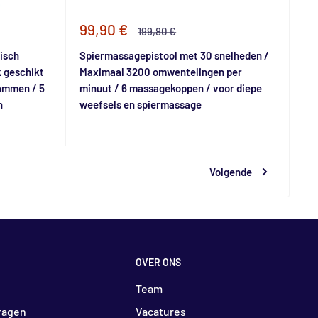
Speciale
99,90 €
Normale
199,80 €
prijs
prijs
isch
Spiermassagepistool met 30 snelheden /
 geschikt
Maximaal 3200 omwentelingen per
ammen / 5
minuut / 6 massagekoppen / voor diepe
n
weefsels en spiermassage
Volgende
OVER ONS
Team
ragen
Vacatures