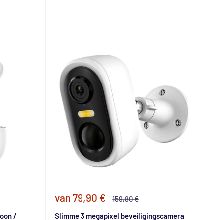
Speciale
van 79,90 €
Normale
159,80 €
prijs
prijs
foon /
Slimme 3 megapixel beveiligingscamera