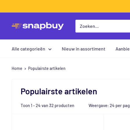
Direct
naar
de
Snapbuy
inhoud
Alle categorieën
Nieuw in assortiment
Aanbie
Home
Populairste artikelen
Populairste artikelen
Toon 1 - 24 van 32 producten
Weergave: 24 per pag