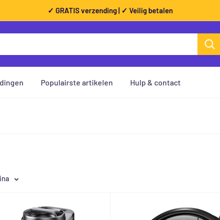
✓ GRATIS verzending | ✓ Veilig betalen
dingen
Populairste artikelen
Hulp & contact
ina