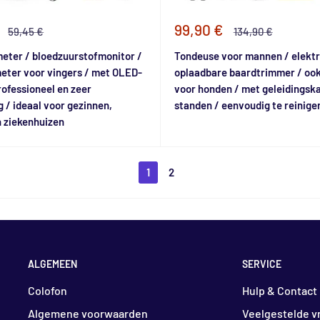
e
Speciale
99,90 €
Normale
Normale
59,45 €
134,90 €
prijs
prijs
prijs
eter / bloedzuurstofmonitor /
Tondeuse voor mannen / elektr
eter voor vingers / met OLED-
oplaadbare baardtrimmer / ook
rofessioneel en zeer
voor honden / met geleidingsk
 / ideaal voor gezinnen,
standen / eenvoudig te reinige
 ziekenhuizen
1
2
ALGEMEEN
SERVICE
Colofon
Hulp & Contact
Algemene voorwaarden
Veelgestelde v