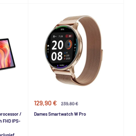
Speciale
129,90 €
Normale
239,80 €
prijs
prijs
processor /
Dames Smartwatch W Pro
h FHD IPS-
nclusief