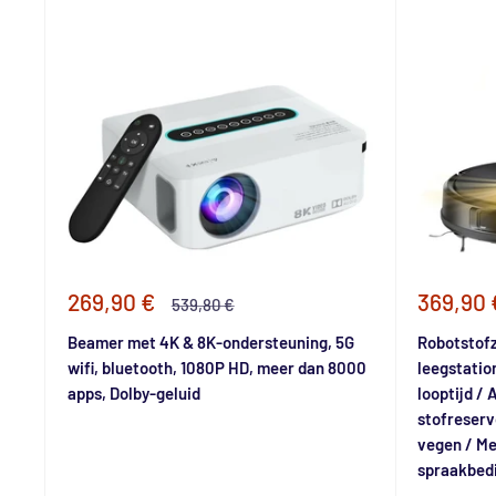
Speciale
Special
269,90 €
369,90 
Normale
539,80 €
prijs
prijs
prijs
Beamer met 4K & 8K-ondersteuning, 5G
Robotstof
wifi, bluetooth, 1080P HD, meer dan 8000
leegstatio
apps, Dolby-geluid
looptijd / 
stofreserv
vegen / Me
spraakbed