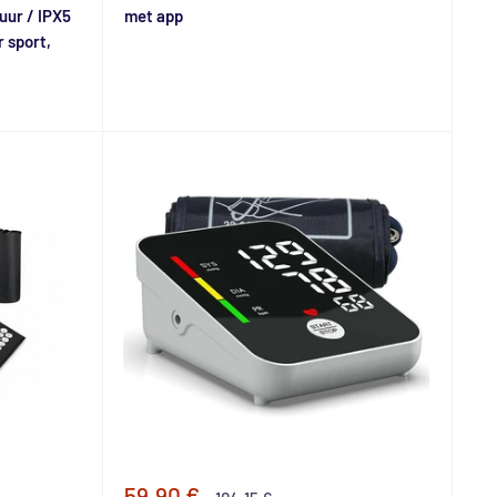
duur / IPX5
met app
 sport,
Speciale
59,90 €
Normale