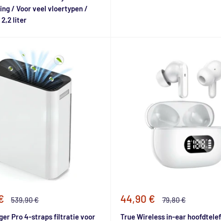
ing / Voor veel vloertypen /
2,2 liter
e
Speciale
€
44,90 €
Normale
Normale
539,90 €
79,80 €
prijs
prijs
prijs
er Pro 4-straps filtratie voor
True Wireless in-ear hoofdtele