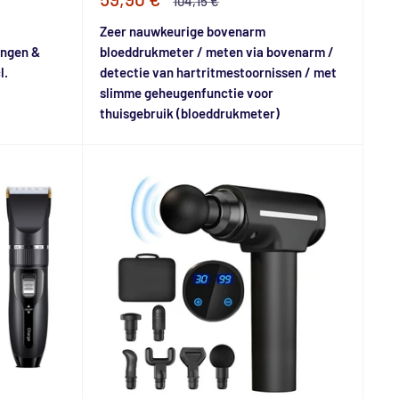
104,15 €
prijs
prijs
Zeer nauwkeurige bovenarm
ingen &
bloeddrukmeter / meten via bovenarm /
l.
detectie van hartritmestoornissen / met
slimme geheugenfunctie voor
thuisgebruik (bloeddrukmeter)