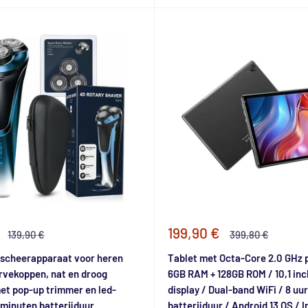
e
Speciale
199,90 €
Normale
Normale
139,90 €
399,80 €
prijs
prijs
prijs
 scheerapparaat voor heren
Tablet met Octa-Core 2.0 GHz 
rvekoppen, nat en droog
6GB RAM + 128GB ROM / 10,1 inc
et pop-up trimmer en led-
display / Dual-band WiFi / 8 uur
 minuten batterijduur
batterijduur / Android 13 OS / I