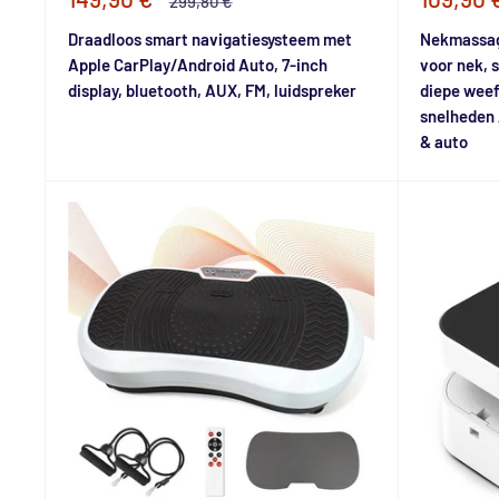
299,80 €
prijs
prijs
prijs
Draadloos smart navigatiesysteem met
Nekmassag
Apple CarPlay/Android Auto, 7-inch
voor nek, 
display, bluetooth, AUX, FM, luidspreker
diepe weef
snelheden 
& auto