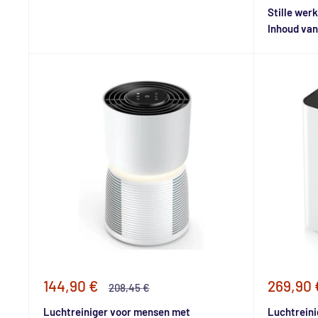
Stille werk
Inhoud van 
Speciale
Special
144,90 €
269,90 
Normale
208,45 €
prijs
prijs
prijs
Luchtreiniger voor mensen met
Luchtreinig