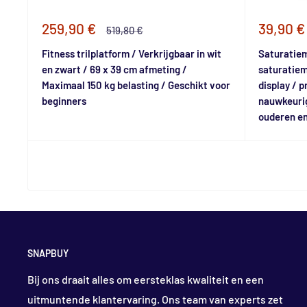
Speciale
Special
259,90 €
39,90 €
Normale
519,80 €
prijs
prijs
prijs
Fitness trilplatform / Verkrijgbaar in wit
Saturatiem
en zwart / 69 x 39 cm afmeting /
saturatiem
Maximaal 150 kg belasting / Geschikt voor
display / p
beginners
nauwkeurig
ouderen en
SNAPBUY
Bij ons draait alles om eersteklas kwaliteit en een
uitmuntende klantervaring. Ons team van experts zet