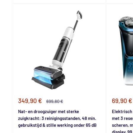
Speciale
Special
349,90 €
69,90 €
Normale
699,80 €
prijs
prijs
prijs
Nat- en droogzuiger met sterke
Elektrisch
zuigkracht: 3 reinigingsstanden, 48 min.
met 3 rese
gebruikstijd & stille werking onder 65 dB
scheren, m
display, 99