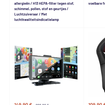
allergieën / H13 HEPA-filter tegen stof,
voelbare f
schimmel, pollen, stof en geurtjes /
Luchtzuiveraar / Met
luchtkwaliteitsindicatielamp
Speciale
Special
149,90 €
109,90 
Normale