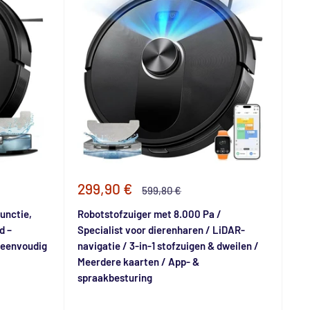
Speciale
299,90 €
Normale
599,80 €
prijs
prijs
unctie,
Robotstofzuiger met 8.000 Pa /
d –
Specialist voor dierenharen / LiDAR-
 eenvoudig
navigatie / 3-in-1 stofzuigen & dweilen /
Meerdere kaarten / App- &
spraakbesturing