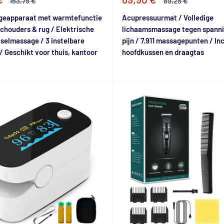
163,75 €
89,25 €
prijs
prijs
prijs
eapparaat met warmtefunctie
Acupressuurmat / Volledige
schouders & rug / Elektrische
lichaamsmassage tegen spann
selmassage / 3 instelbare
pijn / 7.911 massagepunten / Inc
/ Geschikt voor thuis, kantoor
hoofdkussen en draagtas