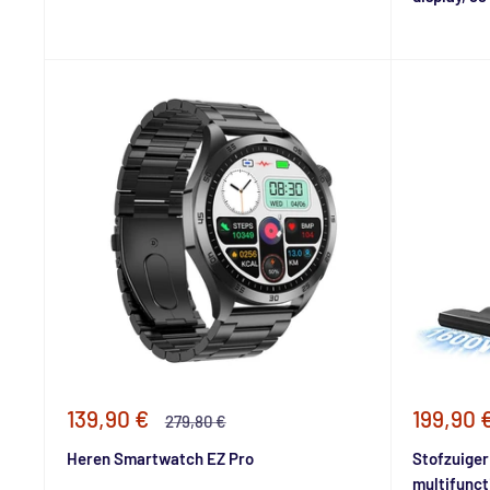
Speciale
Special
139,90 €
199,90 
Normale
279,80 €
prijs
prijs
prijs
Heren Smartwatch EZ Pro
Stofzuiger
multifunct