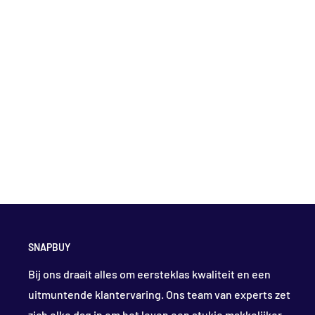
SNAPBUY
Bij ons draait alles om eersteklas kwaliteit en een
uitmuntende klantervaring. Ons team van experts zet
zich elke dag in om het leven een stukje makkelijker