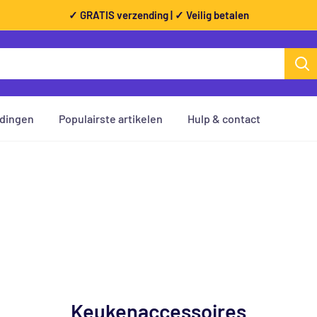
✓ GRATIS verzending | ✓ Veilig betalen
dingen
Populairste artikelen
Hulp & contact
Keukenaccessoires