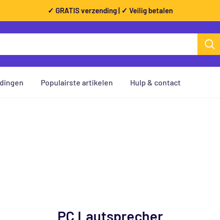
✓ GRATIS verzending | ✓ Veilig betalen
dingen
Populairste artikelen
Hulp & contact
PC Lautsprecher