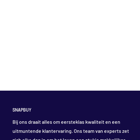
SNAPBUY
Bij ons draait alles om eersteklas kwaliteit en een
uitmuntende klantervaring. Ons team van experts zet
zich elke dag in om het leven een stukje makkelijker