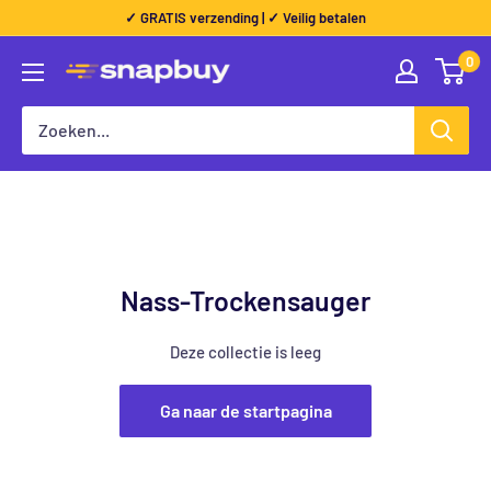
Direct
✓ GRATIS verzending | ✓ Veilig betalen
naar
0
Snapbuy
de
inhoud
Nass-Trockensauger
Deze collectie is leeg
Ga naar de startpagina