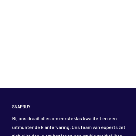
SNAPBUY
Bij ons draait alles om eersteklas kwaliteit en een
uitmuntende klantervaring. Ons team van experts zet
zich elke dag in om het leven een stukje makkelijker