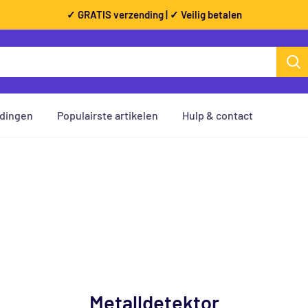
✓ GRATIS verzending | ✓ Veilig betalen
dingen
Populairste artikelen
Hulp & contact
Metalldetektor