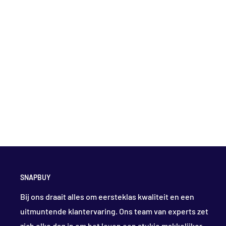
SNAPBUY
Bij ons draait alles om eersteklas kwaliteit en een
uitmuntende klantervaring. Ons team van experts zet
zich elke dag in om het leven een stukje makkelijker