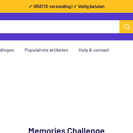
✓ GRATIS verzending | ✓ Veilig betalen
dingen
Populairste artikelen
Hulp & contact
Memories Challenge