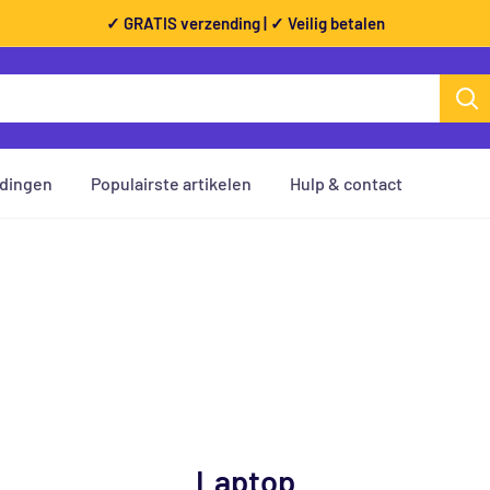
✓ GRATIS verzending | ✓ Veilig betalen
dingen
Populairste artikelen
Hulp & contact
Laptop