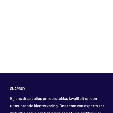
SNAPBUY
Bij ons draait alles om eersteklas kwaliteit en een
uitmuntende klantervaring. Ons team van experts zet
zich elke dag in om het leven een stukje makkelijker