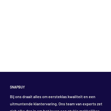
SNAPBUY
Bij ons draait alles om eersteklas kwaliteit en een
uitmuntende klantervaring. Ons team van experts zet
zich elke dag in om het leven een stukje makkelijker