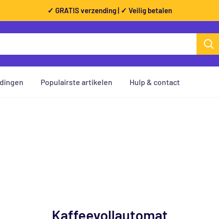
✓ GRATIS verzending | ✓ Veilig betalen
dingen
Populairste artikelen
Hulp & contact
Kaffeevollautomat