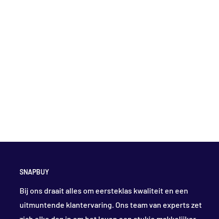
SNAPBUY
Bij ons draait alles om eersteklas kwaliteit en een
uitmuntende klantervaring. Ons team van experts zet
zich elke dag in om het leven een stukje makkelijker