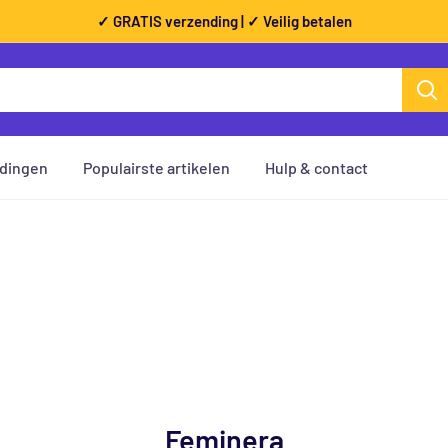
✓ GRATIS verzending | ✓ Veilig betalen
dingen
Populairste artikelen
Hulp & contact
Feminera