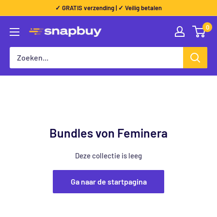
Direct
✓ GRATIS verzending | ✓ Veilig betalen
naar
0
Snapbuy
de
inhoud
Bundles von Feminera
Deze collectie is leeg
Ga naar de startpagina